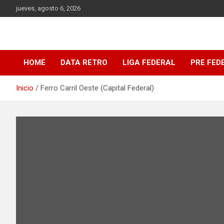
Saltar
jueves, agosto 6, 2026
al
contenido
DATA Basquet
DATA Basquet
HOME
DATA RETRO
LIGA FEDERAL
PRE FED
Inicio
Ferro Carril Oeste (Capital Federal)