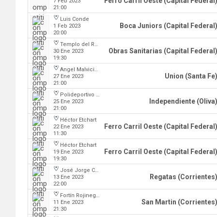
Ferro Carril Oeste (Capital Federal
7 Feb 2023
21:00
Luis Conde
Boca Juniors (Capital Federal
1 Feb 2023
20:00
Templo del Rock
Obras Sanitarias (Capital Federal
30 Ene 2023
19:30
Angel Malvicino
Union (Santa Fe
27 Ene 2023
21:00
Polideportivo Independiente
Independiente (Oliva
25 Ene 2023
21:00
Héctor Etchart
Ferro Carril Oeste (Capital Federal
22 Ene 2023
11:30
Héctor Etchart
Ferro Carril Oeste (Capital Federal
19 Ene 2023
19:30
José Jorge Contte
Regatas (Corrientes
13 Ene 2023
22:00
Fortín Rojinegro
San Martin (Corrientes
11 Ene 2023
21:30