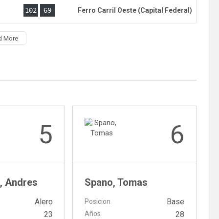
)
102
69
Ferro Carril Oeste (Capital Federal)
d More
5
6
, Andres
Spano, Tomas
Alero
Base
Posicion
23
Años
28