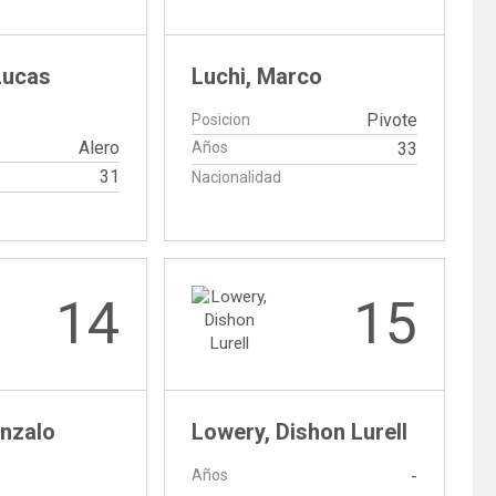
Lucas
Luchi, Marco
Pivote
Posicion
Alero
Años
33
31
Nacionalidad
14
15
onzalo
Lowery, Dishon Lurell
Años
-