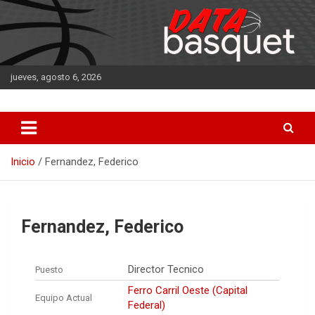
Saltar
al
contenido
jueves, agosto 6, 2026
DATA Basquet
DATA Basquet
Inicio
Fernandez, Federico
Fernandez, Federico
Director Tecnico
Puesto
Ferro Carril Oeste (Capital
Equipo Actual
Federal)