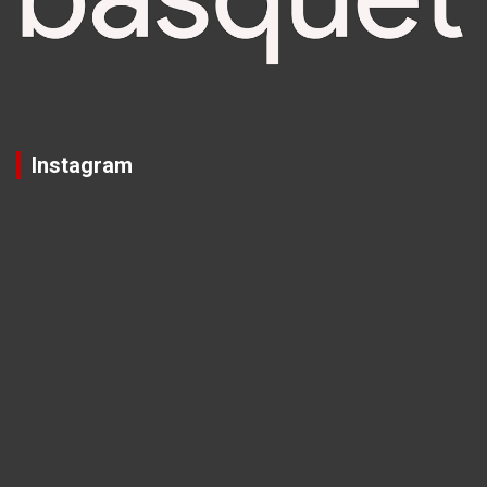
Instagram