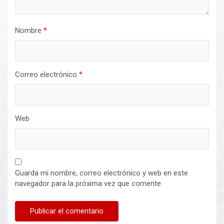
Nombre
*
Correo electrónico
*
Web
Guarda mi nombre, correo electrónico y web en este
navegador para la próxima vez que comente.