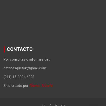
CONTACTO
Por consultas o informes de :
databasquetok@gmail.com
(011) 15-3004-6328
Sitio creado por
Gastón Schafer