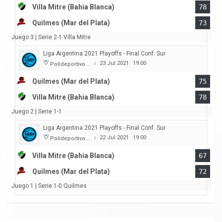
Villa Mitre (Bahia Blanca)
78
Quilmes (Mar del Plata)
73
Juego 3 | Serie 2-1 Villa Mitre
Liga Argentina 2021 Playoffs - Final Conf. Sur
23 Jul 2021
19:00
Polideportivo Municipal Ángel Cayetano Arias
|
Quilmes (Mar del Plata)
75
Villa Mitre (Bahia Blanca)
78
Juego 2 | Serie 1-1
Liga Argentina 2021 Playoffs - Final Conf. Sur
22 Jul 2021
19:00
Polideportivo Municipal Ángel Cayetano Arias
|
Villa Mitre (Bahia Blanca)
67
Quilmes (Mar del Plata)
72
Juego 1 | Serie 1-0 Quilmes