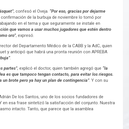
básquet”
, confesó el Oveja.
“Por eso, gracias por dejarme
a confirmación de la burbuja de noviembre lo tomó por
rabajando en el tema y que seguramente se instale en
ación que vamos a usar muchos jugadores que estén dentro
como oro”
, expresó.
 director del Departamento Médico de la CABB y la AdC, quien
quet y anticipó que habrá una pronta reunión con APREBA
rbuja”
.
as partes”
, explicó el doctor, quien también agregó que
“la
dea es que tampoco tengan contacto, para evitar los riesgos.
ya un brote pero ya hay un plan de contingencia”
. Y con su
Adrián De los Santos, uno de los socios fundadores de
n esa frase sintetizó la satisfacción del conjunto. Nuestra
iasmo intacto. Tanto, que parece que la asamblea