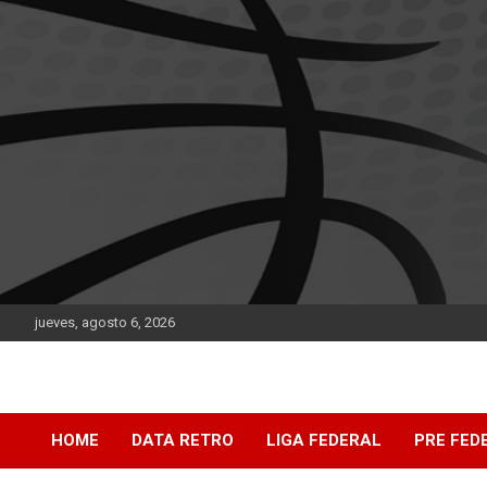
Saltar
al
contenido
jueves, agosto 6, 2026
DATA Basquet
DATA Basquet
HOME
DATA RETRO
LIGA FEDERAL
PRE FED