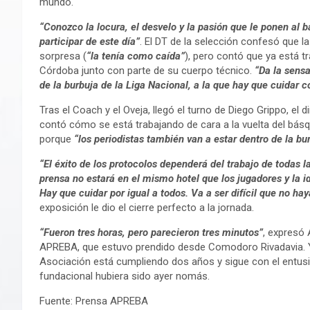
mundo.
“Conozco la locura, el desvelo y la pasión que le ponen al 
participar de este día”
. El DT de la selección confesó que l
sorpresa (
“la tenía como caída”
), pero contó que ya está t
Córdoba junto con parte de su cuerpo técnico.
“Da la sens
de la burbuja de la Liga Nacional, a la que hay que cuidar 
Tras el Coach y el Oveja, llegó el turno de Diego Grippo, el
contó cómo se está trabajando de cara a la vuelta del bás
porque
“los periodistas también van a estar dentro de la bu
“El éxito de los protocolos dependerá del trabajo de todas l
prensa no estará en el mismo hotel que los jugadores y la i
Hay que cuidar por igual a todos. Va a ser difícil que no ha
exposición le dio el cierre perfecto a la jornada.
“Fueron tres horas, pero parecieron tres minutos”
, expresó 
APREBA, que estuvo prendido desde Comodoro Rivadavia. Y e
Asociación está cumpliendo dos años y sigue con el entus
fundacional hubiera sido ayer nomás.
Fuente: Prensa APREBA