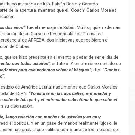
ás hubo invitados de lujo: Fabián Borro y Gerardo
rte de la apertura, mientras que el “Coach” Carlos Morales,
nuación.
tos dos años”
, fue el mensaje de Rubén Muñoz, quien además
 creación de un Curso de Responsable de Prensa en
credencial de APREBA, dos iniciativas que recibieron el
ación de Clubes.
rro, que se hizo presente en el evento a pesar de ser el día de
contar con todos ustedes”
, enfatizó. Y en el mismo sentido se
portantes para que podamos volver al básquet”
, dijo.
“Gracias
ad”
.
prestigio de América Latina: nada menos que Carlos Morales,
ntalla de ESPN.
“Yo estuve en las dos calles, entrenador y
ue sabe de básquet y el entrenador subestima lo que sabe el
n su disertación.
rio, tengo relación con muchos de ustedes y es muy
resó el boricua. Y en un pase de manos realmente lujoso, le
lección nacional, al que calificó como uno de los mejores del