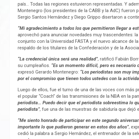
país… Todas las regiones estuvieron representadas. Y adem
Montenegro (los presidentes de la CABB y la AdC) fueron pa
Sergio Santos Hernández y Diego Grippo disertaron a conti
“Mi agradecimiento a todos los que permitieron llegar a es
aprovechó para anunciar novedades muy trascendentes: la
conjunto con la Universidad FASTA y el nuevo alcance de la 
respaldo de los titulares de la Confederación y de la Asoci
“La credencial única será una realidad”
, ratificó Fabián Bo
su cumpleaños.
“Es un momento difícil, pero es necesario 
expresó Gerardo Montenegro:
“Los periodistas son muy im
por el compromiso que tienen todos ustedes con la activid
Luego de ellos, fue el turno de una de las voces con más 
el popular “Coach” de las transmisiones de la NBA en la pa
periodista… Puedo decir que el periodista sobreestima lo q
periodista”
, fue una de las muestras de sabiduría que dejó e
“Me siento honrado de participar en este segundo aniversa
importante lo que pudieron generar en estos dos años”
, exp
cedió la palabra a Sergio Hernández, el entrenador de la se