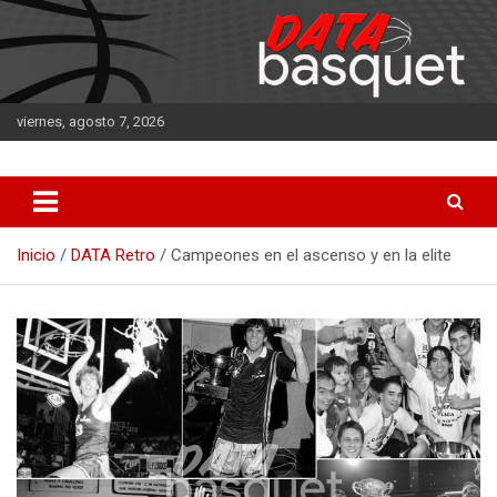
Saltar
al
contenido
viernes, agosto 7, 2026
DATA Basquet
DATA Basquet
Inicio
DATA Retro
Campeones en el ascenso y en la elite