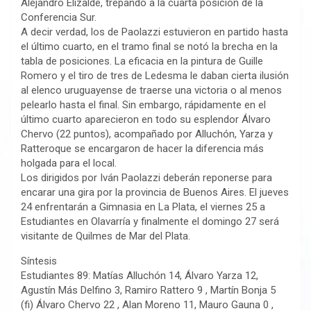
Alejandro Elizalde, trepando a la cuarta posición de la
Conferencia Sur.
A decir verdad, los de Paolazzi estuvieron en partido hasta
el último cuarto, en el tramo final se notó la brecha en la
tabla de posiciones. La eficacia en la pintura de Guille
Romero y el tiro de tres de Ledesma le daban cierta ilusión
al elenco uruguayense de traerse una victoria o al menos
pelearlo hasta el final. Sin embargo, rápidamente en el
último cuarto aparecieron en todo su esplendor Álvaro
Chervo (22 puntos), acompañado por Alluchón, Yarza y
Ratteroque se encargaron de hacer la diferencia más
holgada para el local.
Los dirigidos por Iván Paolazzi deberán reponerse para
encarar una gira por la provincia de Buenos Aires. El jueves
24 enfrentarán a Gimnasia en La Plata, el viernes 25 a
Estudiantes en Olavarría y finalmente el domingo 27 será
visitante de Quilmes de Mar del Plata.
Síntesis
Estudiantes 89: Matías Alluchón 14, Álvaro Yarza 12,
Agustín Más Delfino 3, Ramiro Rattero 9 , Martín Bonja 5
(fi) Álvaro Chervo 22 , Alan Moreno 11, Mauro Gauna 0 ,