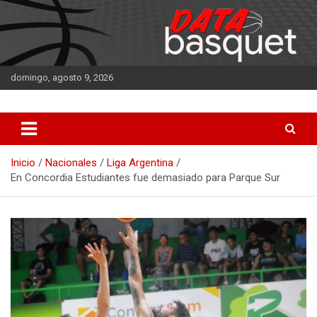
Saltar
al
contenido
domingo, agosto 9, 2026
DATA Basquet
DATA Basquet
Inicio
Nacionales
Liga Argentina
En Concordia Estudiantes fue demasiado para Parque Sur