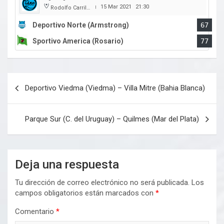
15 Mar 2021
21:30
Rodolfo Carrillo
|
Deportivo Norte (Armstrong)
67
Sportivo America (Rosario)
77
Navegación
Deportivo Viedma (Viedma) – Villa Mitre (Bahia Blanca)
de
entradas
Parque Sur (C. del Uruguay) – Quilmes (Mar del Plata)
Deja una respuesta
Tu dirección de correo electrónico no será publicada.
Los
campos obligatorios están marcados con
*
Comentario
*