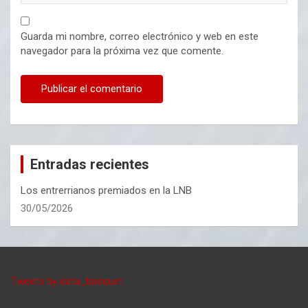
Guarda mi nombre, correo electrónico y web en este
navegador para la próxima vez que comente.
Entradas recientes
Los entrerrianos premiados en la LNB
30/05/2026
Tweets by data_basquet