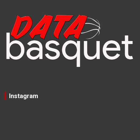
Instagram