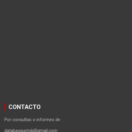
CONTACTO
Por consultas o informes de :
databasquetok@gmail.com