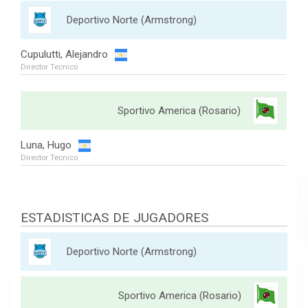
Deportivo Norte (Armstrong)
Cupulutti, Alejandro
Director Tecnico
Sportivo America (Rosario)
Luna, Hugo
Director Tecnico
ESTADISTICAS DE JUGADORES
Deportivo Norte (Armstrong)
Sportivo America (Rosario)