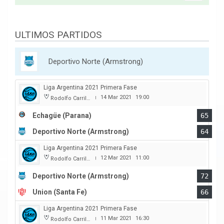
ULTIMOS PARTIDOS
Deportivo Norte (Armstrong)
Liga Argentina 2021 Primera Fase
14 Mar 2021
19:00
Rodolfo Carrillo
|
Echagüe (Parana)
65
Deportivo Norte (Armstrong)
64
Liga Argentina 2021 Primera Fase
12 Mar 2021
11:00
Rodolfo Carrillo
|
Deportivo Norte (Armstrong)
72
Union (Santa Fe)
66
Liga Argentina 2021 Primera Fase
11 Mar 2021
16:30
Rodolfo Carrillo
|