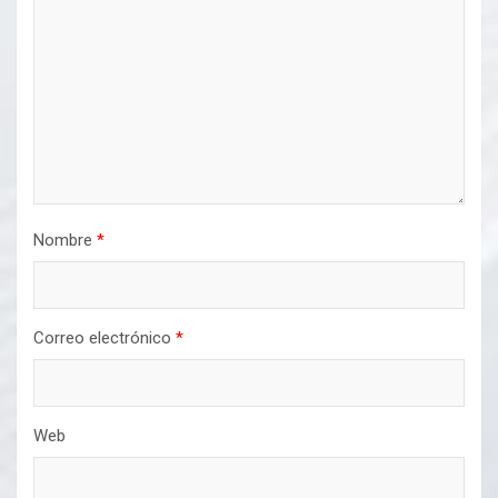
Nombre
*
Correo electrónico
*
Web