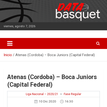
Saltar
al
contenido
viernes, agosto 7, 2026
DATA Basquet
DATA Basquet
Inicio
Atenas (Cordoba) – Boca Juniors (Capital Federal)
Atenas (Cordoba) – Boca Juniors
(Capital Federal)
Liga Nacional – 2020/21
>
Fase Regular
10 Dic 2020
16:30