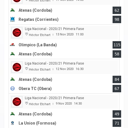
Héctor Etchart
Atenas (Cordoba)
62
Regatas (Corrientes)
98
Liga Nacional - 2020/21 Primera Fase
13 Nov 2020
11:00
Héctor Etchart
|
Olimpico (La Banda)
115
Atenas (Cordoba)
58
Liga Nacional - 2020/21 Primera Fase
12 Nov 2020
16:30
Héctor Etchart
|
Atenas (Cordoba)
84
Obera TC (Obera)
67
Liga Nacional - 2020/21 Primera Fase
9 Nov 2020
14:30
Héctor Etchart
|
Atenas (Cordoba)
49
La Union (Formosa)
71