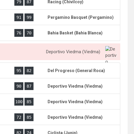
)
79
87
Racing (Chivilcoy)
)
91
99
Pergamino Basquet (Pergamino)
)
76
70
Bahia Basket (Bahia Blanca)
Deportivo Viedma (Viedma)
)
95
82
Del Progreso (General Roca)
)
90
87
Deportivo Viedma (Viedma)
)
100
85
Deportivo Viedma (Viedma)
)
72
85
Deportivo Viedma (Viedma)
)
82
74
Ciclista (Junin)