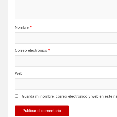
Nombre
*
Correo electrónico
*
Web
Guarda mi nombre, correo electrónico y web en este n