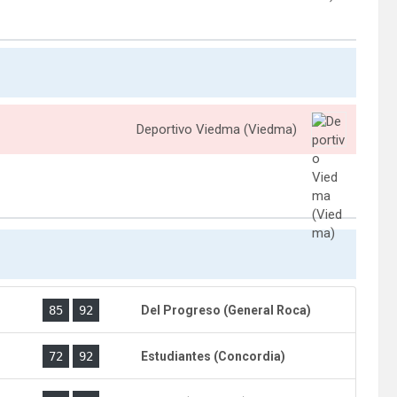
Deportivo Viedma (Viedma)
)
85
92
Del Progreso (General Roca)
)
72
92
Estudiantes (Concordia)