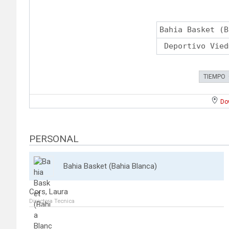
Bahia Basket (B
Deportivo Vied
TIEMPO
Do
PERSONAL
Bahia Basket (Bahia Blanca)
Cors, Laura
Directora Tecnica