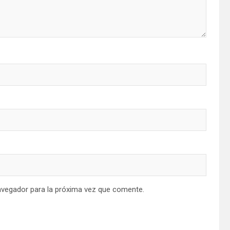
avegador para la próxima vez que comente.