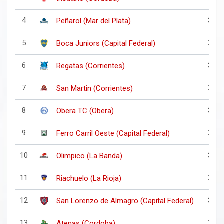
4
38
Peñarol (Mar del Plata)
5
38
Boca Juniors (Capital Federal)
6
38
Regatas (Corrientes)
7
38
San Martin (Corrientes)
8
38
Obera TC (Obera)
9
38
Ferro Carril Oeste (Capital Federal)
10
38
Olimpico (La Banda)
11
38
Riachuelo (La Rioja)
12
38
San Lorenzo de Almagro (Capital Federal)
13
38
Atenas (Cordoba)