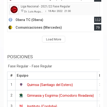
Liga Nacional - 2021/22 Fase Regular
18 Abr 2022
21:00
Dr. Luis Augusto Derna
|
Obera TC (Obera)
112
Comunicaciones (Mercedes)
79
Load More
POSICIONES
Fase Regular - Fase Regular
#
Equipo
PJ
1
38
Quimsa (Santiago del Estero)
2
38
Gimnasia y Esgrima (Comodoro Rivadavia)
3
38
Instituto (Cordoba)