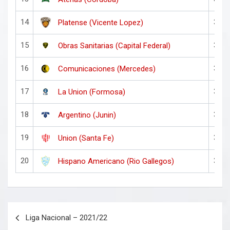
14
38
Platense (Vicente Lopez)
15
38
Obras Sanitarias (Capital Federal)
16
38
Comunicaciones (Mercedes)
17
38
La Union (Formosa)
18
38
Argentino (Junin)
19
38
Union (Santa Fe)
20
38
Hispano Americano (Rio Gallegos)
Navegación
Liga Nacional – 2021/22
de