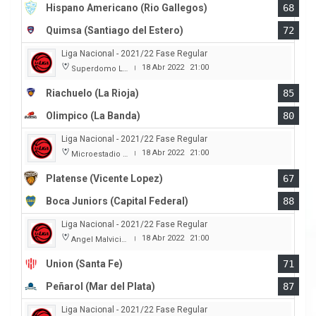
Hispano Americano (Rio Gallegos)
68
Quimsa (Santiago del Estero)
72
Liga Nacional - 2021/22 Fase Regular
18 Abr 2022
21:00
Superdomo La Rioja
|
Riachuelo (La Rioja)
85
Olimpico (La Banda)
80
Liga Nacional - 2021/22 Fase Regular
18 Abr 2022
21:00
Microestadio Ciudad de Vicente Lopez
|
Platense (Vicente Lopez)
67
Boca Juniors (Capital Federal)
88
Liga Nacional - 2021/22 Fase Regular
18 Abr 2022
21:00
Angel Malvicino
|
Union (Santa Fe)
71
Peñarol (Mar del Plata)
87
Liga Nacional - 2021/22 Fase Regular