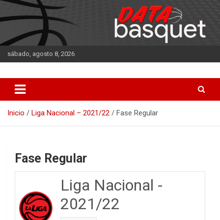
Saltar
al
contenido
sábado, agosto 8, 2026
DATA Basquet
DATA Basquet
Inicio
Liga Nacional – 2021/22
Fase Regular
Fase Regular
Liga Nacional -
2021/22