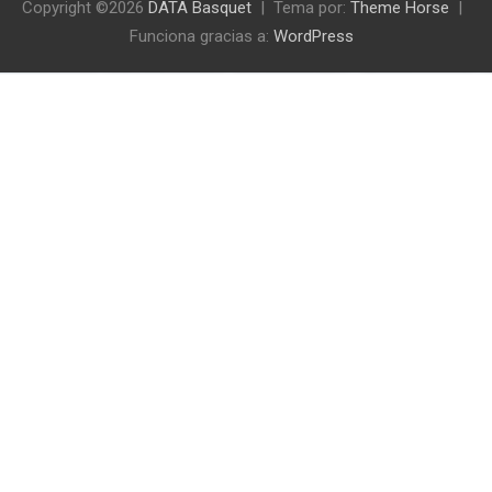
Copyright ©2026
DATA Basquet
Tema por:
Theme Horse
Funciona gracias a:
WordPress