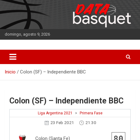
Saltar
al
contenido
domingo, agosto 9, 2026
DATA Basquet
DATA Basquet
Inicio
Colon (SF) – Independiente BBC
Colon (SF) – Independiente BBC
Liga Argentina 2021
>
Primera Fase
23 Feb 2021
21:30
80
Colon (Santa Fe)