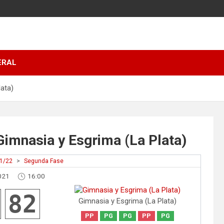
ERAL
ata)
imnasia y Esgrima (La Plata)
21/22
>
Segunda Fase
021
16:00
82
Gimnasia y Esgrima (La Plata)
PP
PG
PG
PP
PG