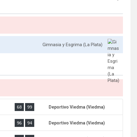
Gimnasia y Esgrima (La Plata)
)
68
99
Deportivo Viedma (Viedma)
)
96
94
Deportivo Viedma (Viedma)