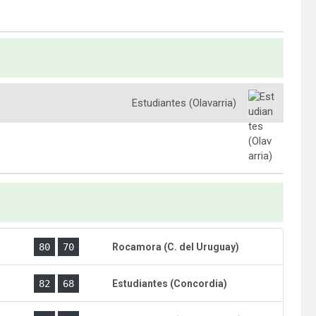
Estudiantes (Olavarria)
)
80
70
Rocamora (C. del Uruguay)
)
82
68
Estudiantes (Concordia)