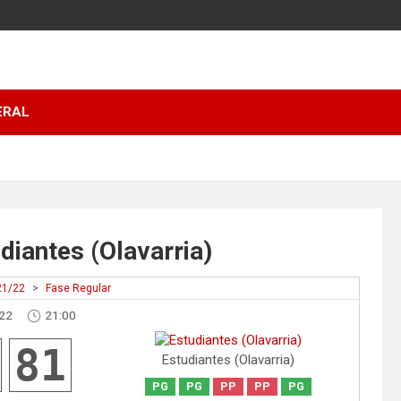
ERAL
diantes (Olavarria)
21/22
>
Fase Regular
022
21:00
81
Estudiantes (Olavarria)
PG
PG
PP
PP
PG