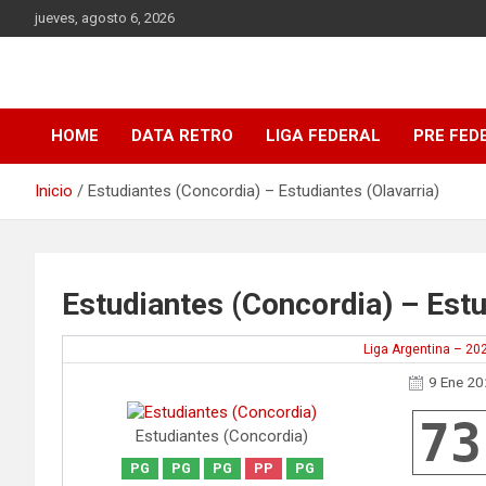
Saltar
jueves, agosto 6, 2026
al
contenido
DATA Basquet
DATA Basquet
HOME
DATA RETRO
LIGA FEDERAL
PRE FED
Inicio
Estudiantes (Concordia) – Estudiantes (Olavarria)
Estudiantes (Concordia) – Estu
Liga Argentina – 20
9 Ene 2
73
Estudiantes (Concordia)
PG
PG
PG
PP
PG