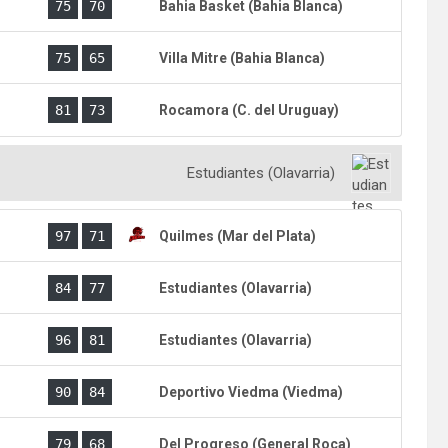
)
75
70
Bahia Basket (Bahia Blanca)
)
75
65
Villa Mitre (Bahia Blanca)
)
81
73
Rocamora (C. del Uruguay)
Estudiantes (Olavarria)
)
97
71
Quilmes (Mar del Plata)
)
84
77
Estudiantes (Olavarria)
)
96
81
Estudiantes (Olavarria)
)
90
84
Deportivo Viedma (Viedma)
)
79
68
Del Progreso (General Roca)