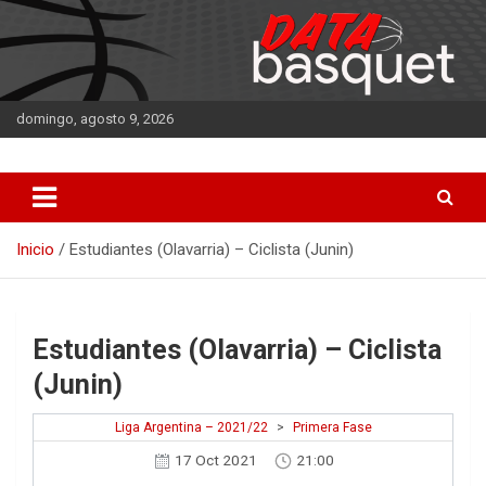
Saltar
al
contenido
domingo, agosto 9, 2026
DATA Basquet
DATA Basquet
Inicio
Estudiantes (Olavarria) – Ciclista (Junin)
Estudiantes (Olavarria) – Ciclista
(Junin)
Liga Argentina – 2021/22
>
Primera Fase
17 Oct 2021
21:00