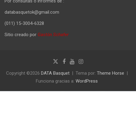
Por consultas o informes de :
databasquetok@gmail.com
(011) 15-3004-6328
Sitio creado por
Gastón Schafer
Copyright ©2026
DATA Basquet
Tema por:
Theme Horse
Funciona gracias a:
WordPress