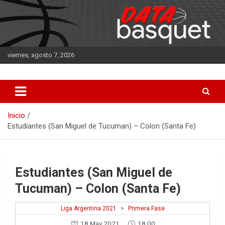
Saltar
al
contenido
viernes, agosto 7, 2026
DATA Basquet
DATA Basquet
Inicio
Estudiantes (San Miguel de Tucuman) – Colon (Santa Fe)
Estudiantes (San Miguel de
Tucuman) – Colon (Santa Fe)
Liga Argentina 2021
>
Primera Fase
18 May 2021
18:00