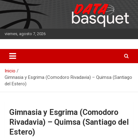
Saltar
al
contenido
viernes, agosto 7, 2026
DATA Basquet
DATA Basquet
Inicio
Gimnasia y Esgrima (Comodoro Rivadavia) – Quimsa (Santiago
del Estero)
Gimnasia y Esgrima (Comodoro
Rivadavia) – Quimsa (Santiago del
Estero)