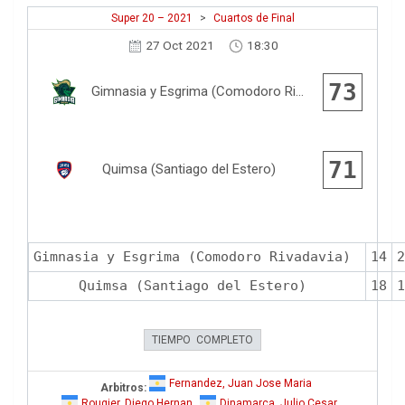
Super 20 – 2021
>
Cuartos de Final
27 Oct 2021
18:30
73
Gimnasia y Esgrima (Comodoro Rivadavia)
71
Quimsa (Santiago del Estero)
Gimnasia y Esgrima (Comodoro Rivadavia)
14
2
Quimsa (Santiago del Estero)
18
1
TIEMPO COMPLETO
Fernandez, Juan Jose Maria
Arbitros:
Rougier, Diego Hernan
Dinamarca, Julio Cesar