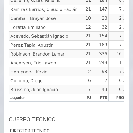
Cosolito, Mauro Nicolas
21
184
8.8
Ramirez Barrios, Claudio Fabián
21
147
7.0
Carabali, Brayan Jose
10
28
2.8
Toretta, Emiliano
12
32
2.7
Acevedo, Sebastián Ignacio
21
154
7.3
Perez Tapia, Agustin
21
163
7.8
Robinson, Brandon Lamar
21
336
16.0
Anderson, Eric Lawon
21
249
11.9
Hernandez, Kevin
12
93
7.8
Collomb, Diego
6
2
0.3
Brussino, Juan Ignacio
7
43
6.1
Jugador
PJ
PTS
PROM
Jugador
PJ
PTS
PROM
CUERPO TECNICO
DIRECTOR TECNICO