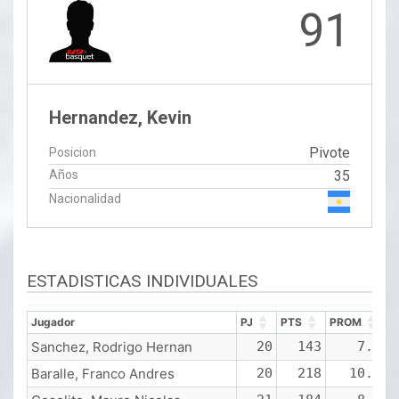
91
Hernandez, Kevin
Pivote
Posicion
Años
35
Nacionalidad
ESTADISTICAS INDIVIDUALES
Jugador
PJ
PTS
PROM
R
Jugador
PJ
PTS
PROM
R
Sanchez, Rodrigo Hernan
20
143
7.2
Baralle, Franco Andres
20
218
10.9