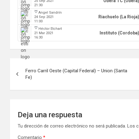
Obera TC (Obera
25 Sep 2021
21:30
Angel Sandrín
Riachuelo (La Rioja
24 Sep 2021
11:00
Héctor Etchart
Instituto (Cordoba
21 Mar 2021
16:30
Navegación
Ferro Carril Oeste (Capital Federal) – Union (Santa
de
Fe)
entradas
Deja una respuesta
Tu dirección de correo electrónico no será publicada.
Los c
Comentario
*