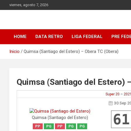
Saltar
viernes, agosto 7, 2026
al
contenido
DATA Basquet
DATA Basquet
HOME
DATA RETRO
LIGA FEDERAL
PRE FED
Inicio
Quimsa (Santiago del Estero) – Obera TC (Obera)
Quimsa (Santiago del Estero) 
Super 20 – 202
30 Sep 2
61
Quimsa (Santiago del Estero)
PP
PG
PP
PG
PG