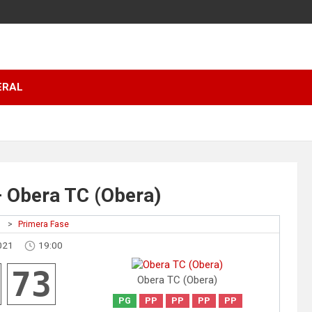
ERAL
– Obera TC (Obera)
1
>
Primera Fase
021
19:00
73
Obera TC (Obera)
PG
PP
PP
PP
PP