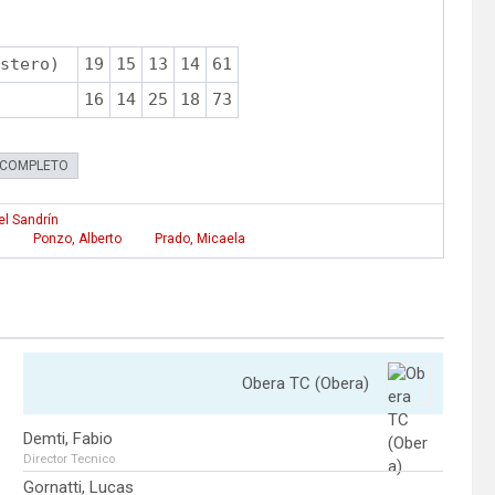
stero)
19
15
13
14
61
16
14
25
18
73
 COMPLETO
l Sandrín
Ponzo, Alberto
Prado, Micaela
Obera TC (Obera)
Demti, Fabio
Director Tecnico
Gornatti, Lucas