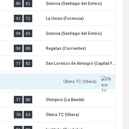
)
80
81
Quimsa (Santiago del Estero)
)
91
72
La Union (Formosa)
)
94
65
Quimsa (Santiago del Estero)
)
90
88
Regatas (Corrientes)
)
77
82
San Lorenzo de Almagro (Capital Federal)
Obera TC (Obera)
)
77
80
Olimpico (La Banda)
)
70
63
Obera TC (Obera)