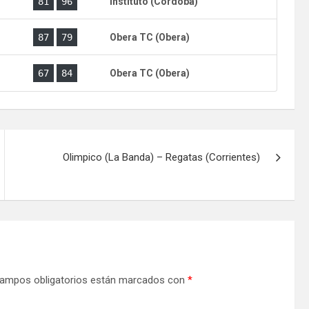
)
81
96
Instituto (Cordoba)
)
87
79
Obera TC (Obera)
)
67
84
Obera TC (Obera)
Olimpico (La Banda) – Regatas (Corrientes)
ampos obligatorios están marcados con
*