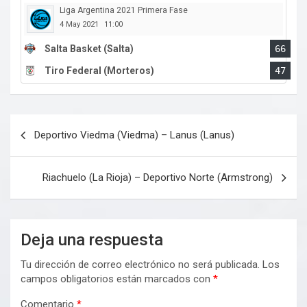
Liga Argentina 2021 Primera Fase
4 May 2021
11:00
Salta Basket (Salta)
66
Tiro Federal (Morteros)
47
Navegación
Deportivo Viedma (Viedma) – Lanus (Lanus)
de
entradas
Riachuelo (La Rioja) – Deportivo Norte (Armstrong)
Deja una respuesta
Tu dirección de correo electrónico no será publicada.
Los
campos obligatorios están marcados con
*
Comentario
*