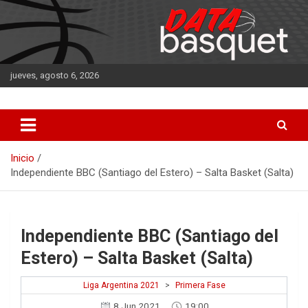
Saltar
al
contenido
jueves, agosto 6, 2026
DATA Basquet
DATA Basquet
Inicio
Independiente BBC (Santiago del Estero) – Salta Basket (Salta)
Independiente BBC (Santiago del
Estero) – Salta Basket (Salta)
Liga Argentina 2021
>
Primera Fase
8 Jun 2021
19:00