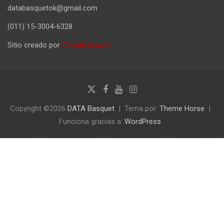
databasquetok@gmail.com
(011) 15-3004-6328
Sitio creado por
Gastón Schafer
Copyright ©2026
DATA Basquet
Tema por:
Theme Horse
Funciona gracias a:
WordPress