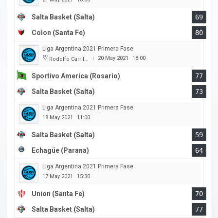
Salta Basket (Salta)
69
Colon (Santa Fe)
80
Liga Argentina 2021 Primera Fase
20 May 2021
18:00
Rodolfo Carrillo
|
Sportivo America (Rosario)
77
Salta Basket (Salta)
73
Liga Argentina 2021 Primera Fase
18 May 2021
11:00
Salta Basket (Salta)
59
Echagüe (Parana)
64
Liga Argentina 2021 Primera Fase
17 May 2021
15:30
Union (Santa Fe)
70
Salta Basket (Salta)
77