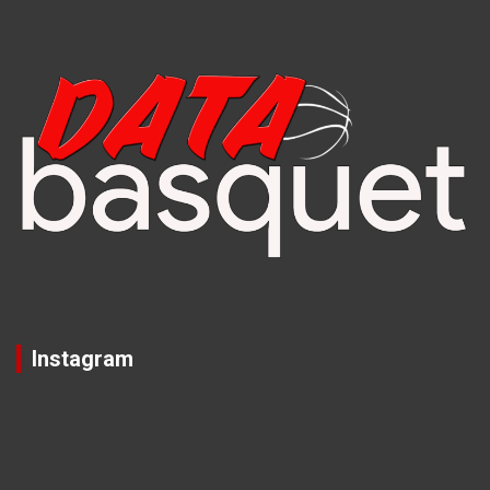
Instagram