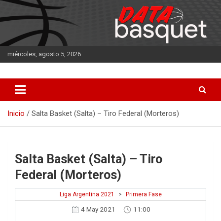
Saltar
al
contenido
miércoles, agosto 5, 2026
DATA Basquet
DATA Basquet
Inicio
Salta Basket (Salta) – Tiro Federal (Morteros)
Salta Basket (Salta) – Tiro
Federal (Morteros)
Liga Argentina 2021
>
Primera Fase
4 May 2021
11:00