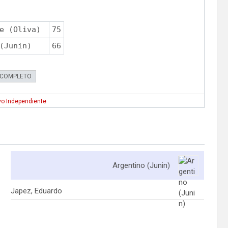
e (Oliva)
75
(Junin)
66
 COMPLETO
ivo Independiente
Argentino (Junin)
Japez, Eduardo