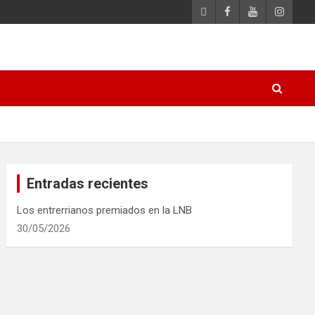
Entradas recientes
Los entrerrianos premiados en la LNB
30/05/2026