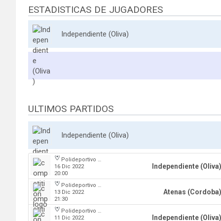
ESTADISTICAS DE JUGADORES
Independiente (Oliva)
ULTIMOS PARTIDOS
Independiente (Oliva)
Polideportivo Independiente
Independiente (Oliva
16 Dic 2022
20:00
Polideportivo Carlos Cerutti
Atenas (Cordoba
13 Dic 2022
21:30
Polideportivo Independiente
Independiente (Oliva
11 Dic 2022