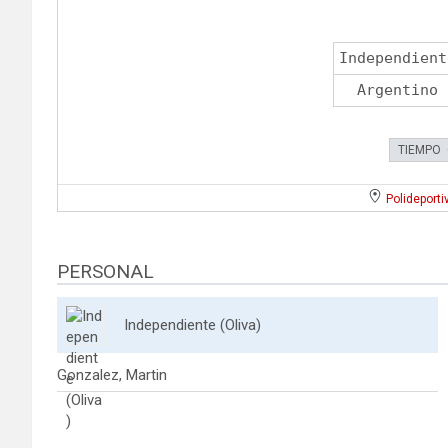
Independient
Argentino 
TIEMPO
Polideport
PERSONAL
Independiente (Oliva)
Gonzalez, Martin