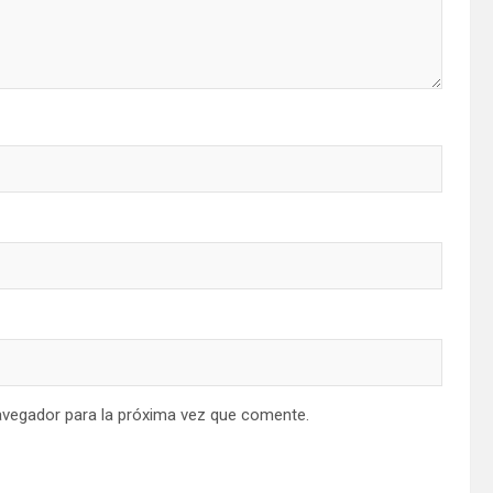
avegador para la próxima vez que comente.