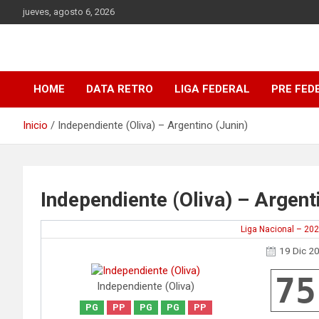
Saltar
jueves, agosto 6, 2026
al
contenido
DATA Basquet
DATA Basquet
HOME
DATA RETRO
LIGA FEDERAL
PRE FED
Inicio
Independiente (Oliva) – Argentino (Junin)
Independiente (Oliva) – Argent
Liga Nacional – 20
19 Dic 2
75
Independiente (Oliva)
PG
PP
PG
PG
PP