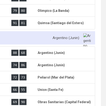
)
79
80
Olimpico (La Banda)
)
91
81
Quimsa (Santiago del Estero)
Argentino (Junin)
)
88
68
Argentino (Junin)
)
74
86
Argentino (Junin)
)
72
73
Peñarol (Mar del Plata)
)
66
55
Union (Santa Fe)
)
69
90
Obras Sanitarias (Capital Federal)