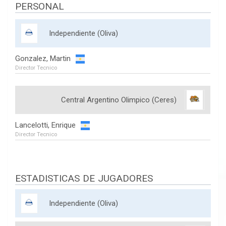
PERSONAL
Independiente (Oliva)
Gonzalez, Martin
Director Tecnico
Central Argentino Olimpico (Ceres)
Lancelotti, Enrique
Director Tecnico
ESTADISTICAS DE JUGADORES
Independiente (Oliva)