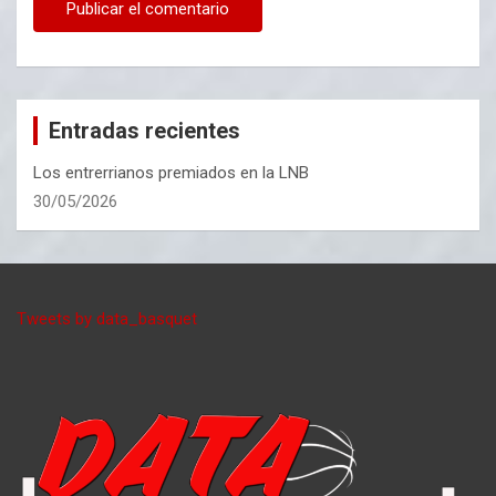
Entradas recientes
Los entrerrianos premiados en la LNB
30/05/2026
Tweets by data_basquet