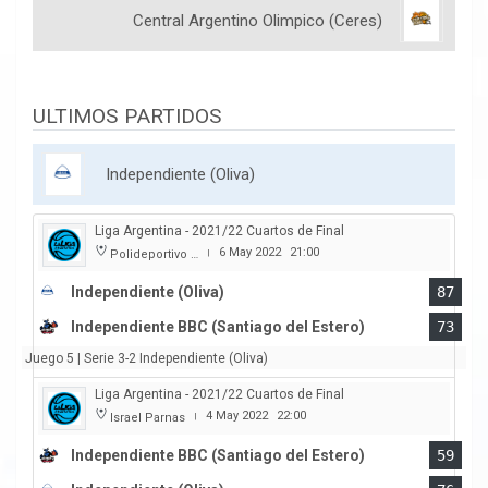
Central Argentino Olimpico (Ceres)
ULTIMOS PARTIDOS
Independiente (Oliva)
Liga Argentina - 2021/22 Cuartos de Final
6 May 2022
21:00
Polideportivo Independiente
|
Independiente (Oliva)
87
Independiente BBC (Santiago del Estero)
73
Juego 5 | Serie 3-2 Independiente (Oliva)
Liga Argentina - 2021/22 Cuartos de Final
4 May 2022
22:00
Israel Parnas
|
Independiente BBC (Santiago del Estero)
59