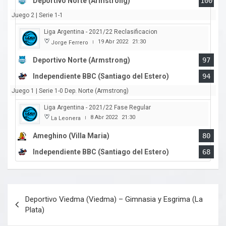
Deportivo Norte (Armstrong)
100
Juego 2 | Serie 1-1
Liga Argentina - 2021/22 Reclasificacion
19 Abr 2022
21:30
Jorge Ferrero
|
Deportivo Norte (Armstrong)
97
Independiente BBC (Santiago del Estero)
94
Juego 1 | Serie 1-0 Dep. Norte (Armstrong)
Liga Argentina - 2021/22 Fase Regular
8 Abr 2022
21:30
La Leonera
|
Ameghino (Villa Maria)
80
Independiente BBC (Santiago del Estero)
68
Navegación
Deportivo Viedma (Viedma) – Gimnasia y Esgrima (La
de
Plata)
entradas