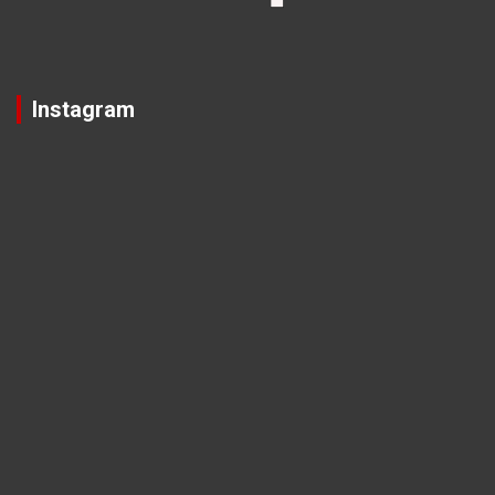
Instagram