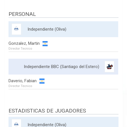
PERSONAL
Independiente (Oliva)
Gonzalez, Martin
Director Tecnico
Independiente BBC (Santiago del Estero)
Daverio, Fabian
Director Tecnico
ESTADISTICAS DE JUGADORES
Independiente (Oliva)