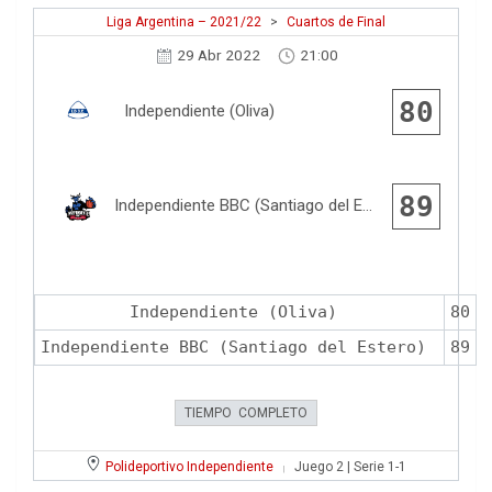
Liga Argentina – 2021/22
>
Cuartos de Final
29 Abr 2022
21:00
80
Independiente (Oliva)
89
Independiente BBC (Santiago del Estero)
Independiente (Oliva)
80
Independiente BBC (Santiago del Estero)
89
TIEMPO COMPLETO
Polideportivo Independiente
Juego 2 | Serie 1-1
|