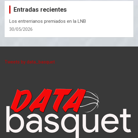
Entradas recientes
Los entrerrianos premiados en la LNB
30/05/2026
Tweets by data_basquet