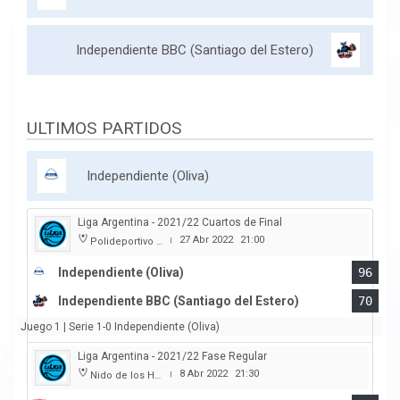
Independiente BBC (Santiago del Estero)
ULTIMOS PARTIDOS
Independiente (Oliva)
Liga Argentina - 2021/22 Cuartos de Final
27 Abr 2022
21:00
Polideportivo Independiente
|
Independiente (Oliva)
96
Independiente BBC (Santiago del Estero)
70
Juego 1 | Serie 1-0 Independiente (Oliva)
Liga Argentina - 2021/22 Fase Regular
8 Abr 2022
21:30
Nido de los Halcones
|