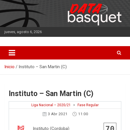
Saltar
al
contenido
jueves, agosto 6, 2026
DATA Basquet
DATA Basquet
Inicio
Instituto – San Martin (C)
Instituto – San Martin (C)
Liga Nacional – 2020/21
>
Fase Regular
3 Abr 2021
11:00
70
Instituto (Cordoba)