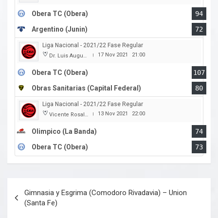
Obera TC (Obera)
94
Argentino (Junin)
72
Liga Nacional - 2021/22 Fase Regular
17 Nov 2021
21:00
Dr. Luis Augusto Derna
|
Obera TC (Obera)
107
Obras Sanitarias (Capital Federal)
80
Liga Nacional - 2021/22 Fase Regular
13 Nov 2021
22:00
Vicente Rosales
|
Olimpico (La Banda)
74
Obera TC (Obera)
73
Navegación
Gimnasia y Esgrima (Comodoro Rivadavia) – Union
de
(Santa Fe)
entradas