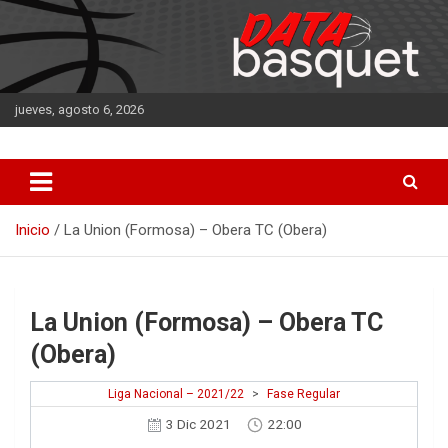
Saltar
al
contenido
jueves, agosto 6, 2026
DATA Basquet
DATA Basquet
Inicio
La Union (Formosa) – Obera TC (Obera)
La Union (Formosa) – Obera TC
(Obera)
Liga Nacional – 2021/22
>
Fase Regular
3 Dic 2021
22:00