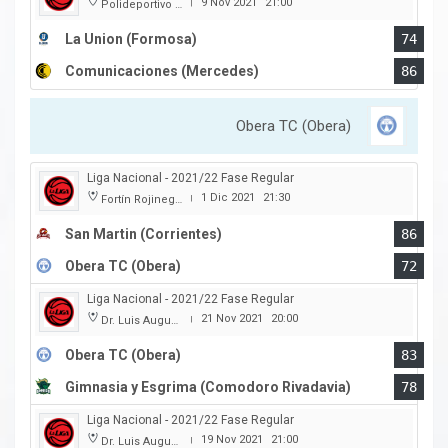
9 Nov 2021
21:00
Polideportivo Cincuentenario
|
La Union (Formosa)
74
Comunicaciones (Mercedes)
86
Obera TC (Obera)
Liga Nacional - 2021/22 Fase Regular
1 Dic 2021
21:30
Fortín Rojinegro
|
San Martin (Corrientes)
86
Obera TC (Obera)
72
Liga Nacional - 2021/22 Fase Regular
21 Nov 2021
20:00
Dr. Luis Augusto Derna
|
Obera TC (Obera)
83
Gimnasia y Esgrima (Comodoro Rivadavia)
78
Liga Nacional - 2021/22 Fase Regular
19 Nov 2021
21:00
Dr. Luis Augusto Derna
|