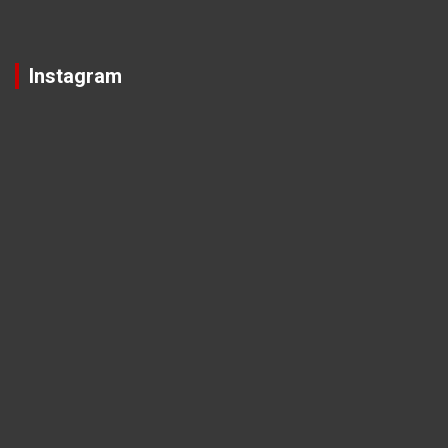
Instagram