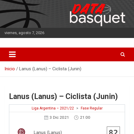
Saltar
al
contenido
viernes, agosto 7, 2026
DATA Basquet
DATA Basquet
Inicio
Lanus (Lanus) – Ciclista (Junin)
Lanus (Lanus) – Ciclista (Junin)
Liga Argentina – 2021/22
>
Fase Regular
3 Dic 2021
21:00
82
Lanus (Lanus)