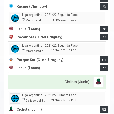
Racing (Chivilcoy)
75
Liga Argentina - 2021/22 Segunda Fase
13 Nov 2021
19:00
Microestadio Antonio Rotili
|
Lanus (Lanus)
70
Rocamora (C. del Uruguay)
72
Liga Argentina - 2021/22 Segunda Fase
10 Nov 2021
21:00
Microestadio Antonio Rotili
|
Parque Sur (C. del Uruguay)
61
Lanus (Lanus)
72
Ciclista (Junin)
Liga Argentina - 2021/22 Primera Fase
21 Nov 2021
21:30
Coliseo del Boulevard
|
Ciclista (Junin)
82