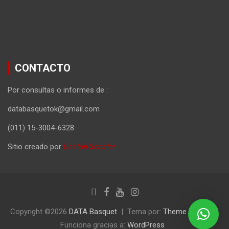
CONTACTO
Por consultas o informes de :
databasquetok@gmail.com
(011) 15-3004-6328
Sitio creado por
Gastón Schafer
Copyright ©2026
DATA Basquet
Tema por:
Theme Horse
Funciona gracias a:
WordPress