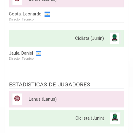
Costa, Leonardo
Director Tecnico
Ciclista (Junin)
Jaule, Daniel
Director Tecnico
ESTADISTICAS DE JUGADORES
Lanus (Lanus)
Ciclista (Junin)