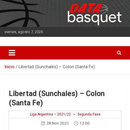
Saltar
al
contenido
viernes, agosto 7, 2026
DATA Basquet
DATA Basquet
Inicio
Libertad (Sunchales) – Colon (Santa Fe)
Libertad (Sunchales) – Colon
(Santa Fe)
Liga Argentina – 2021/22
>
Segunda Fase
28 Nov 2021
12:00