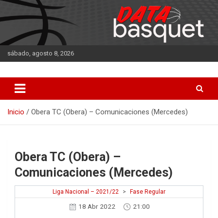
Saltar
al
contenido
sábado, agosto 8, 2026
DATA Basquet
DATA Basquet
Inicio
Obera TC (Obera) – Comunicaciones (Mercedes)
Obera TC (Obera) –
Comunicaciones (Mercedes)
Liga Nacional – 2021/22
>
Fase Regular
18 Abr 2022
21:00