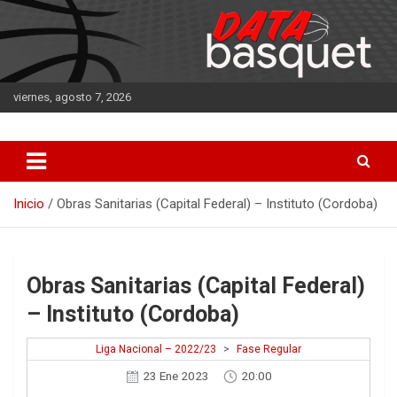
Saltar
al
contenido
viernes, agosto 7, 2026
DATA Basquet
DATA Basquet
Inicio
Obras Sanitarias (Capital Federal) – Instituto (Cordoba)
Obras Sanitarias (Capital Federal)
– Instituto (Cordoba)
Liga Nacional – 2022/23
>
Fase Regular
23 Ene 2023
20:00