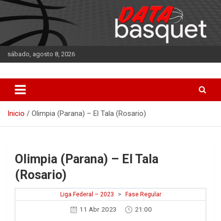
Saltar
al
contenido
sábado, agosto 8, 2026
DATA Basquet
DATA Basquet
Inicio
Olimpia (Parana) – El Tala (Rosario)
Olimpia (Parana) – El Tala
(Rosario)
Liga Federal – 2023
>
Fase Regular
11 Abr 2023
21:00