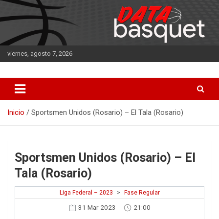
Saltar
al
contenido
viernes, agosto 7, 2026
DATA Basquet
DATA Basquet
Inicio
Sportsmen Unidos (Rosario) – El Tala (Rosario)
Sportsmen Unidos (Rosario) – El
Tala (Rosario)
Liga Federal – 2023
>
Fase Regular
31 Mar 2023
21:00