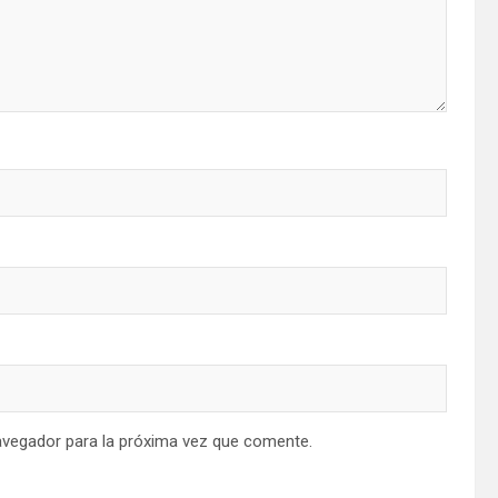
avegador para la próxima vez que comente.