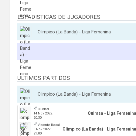
ESTADISTICAS DE JUGADORES
Olimpico (La Banda) - Liga Femenina
ULTIMOS PARTIDOS
Olimpico (La Banda) - Liga Femenina
Ciudad
Quimsa - Liga Femenin
14 Nov 2022
20:30
Vicente Rosales
Olimpico (La Banda) - Liga Femenin
6 Nov 2022
21:00