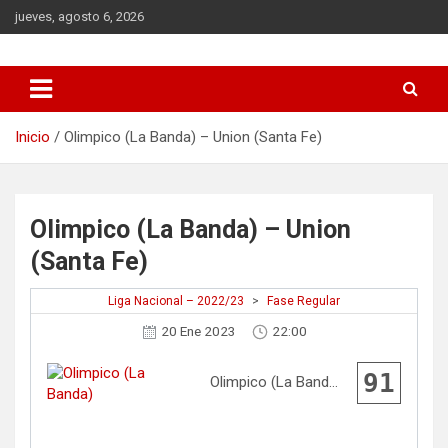
Saltar
jueves, agosto 6, 2026
al
contenido
DATA Basquet
DATA Basquet
Inicio
Olimpico (La Banda) – Union (Santa Fe)
Olimpico (La Banda) – Union
(Santa Fe)
Liga Nacional – 2022/23
>
Fase Regular
20 Ene 2023
22:00
91
Olimpico (La Banda)