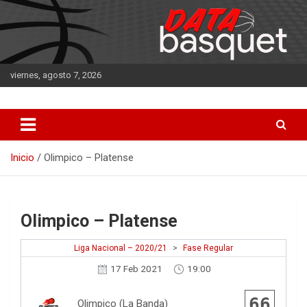
Saltar
al
contenido
viernes, agosto 7, 2026
DATA Basquet
DATA Basquet
Inicio
Olimpico – Platense
Olimpico – Platense
Liga Nacional – 2020/21
>
Fase Regular
17 Feb 2021
19:00
66
Olimpico (La Banda)