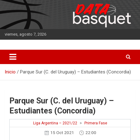
Saltar
al
contenido
viernes, agosto 7, 2026
DATA Basquet
DATA Basquet
Inicio
Parque Sur (C. del Uruguay) – Estudiantes (Concordia)
Parque Sur (C. del Uruguay) –
Estudiantes (Concordia)
Liga Argentina – 2021/22
>
Primera Fase
15 Oct 2021
22:00