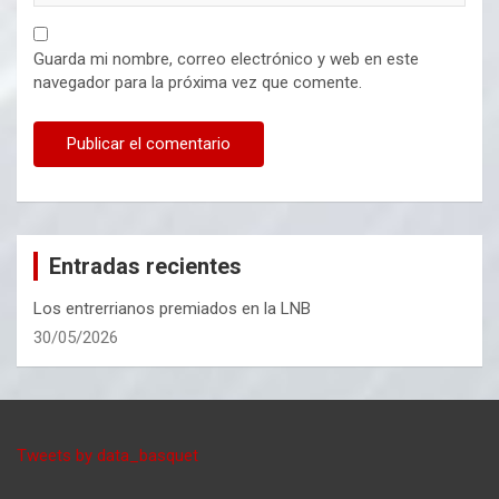
Guarda mi nombre, correo electrónico y web en este
navegador para la próxima vez que comente.
Entradas recientes
Los entrerrianos premiados en la LNB
30/05/2026
Tweets by data_basquet