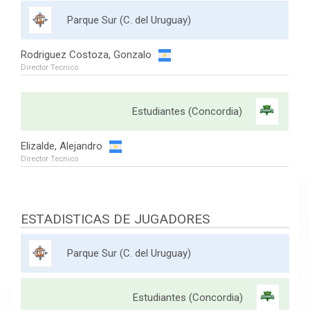
Parque Sur (C. del Uruguay)
Rodriguez Costoza, Gonzalo
Director Tecnico
Estudiantes (Concordia)
Elizalde, Alejandro
Director Tecnico
ESTADISTICAS DE JUGADORES
Parque Sur (C. del Uruguay)
Estudiantes (Concordia)