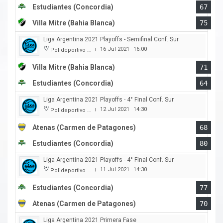
Estudiantes (Concordia)
67
Villa Mitre (Bahia Blanca)
75
Liga Argentina 2021 Playoffs - Semifinal Conf. Sur
16 Jul 2021
16:00
Polideportivo Municipal Ángel Cayetano Arias
|
Villa Mitre (Bahia Blanca)
71
Estudiantes (Concordia)
64
Liga Argentina 2021 Playoffs - 4° Final Conf. Sur
12 Jul 2021
14:30
Polideportivo Municipal Ángel Cayetano Arias
|
Atenas (Carmen de Patagones)
68
Estudiantes (Concordia)
80
Liga Argentina 2021 Playoffs - 4° Final Conf. Sur
11 Jul 2021
14:30
Polideportivo Municipal Ángel Cayetano Arias
|
Estudiantes (Concordia)
77
Atenas (Carmen de Patagones)
70
Liga Argentina 2021 Primera Fase