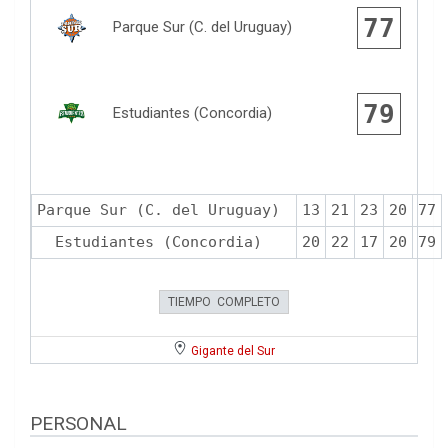
77
Parque Sur (C. del Uruguay)
79
Estudiantes (Concordia)
Parque Sur (C. del Uruguay)
13
21
23
20
77
Estudiantes (Concordia)
20
22
17
20
79
TIEMPO COMPLETO
Gigante del Sur
PERSONAL