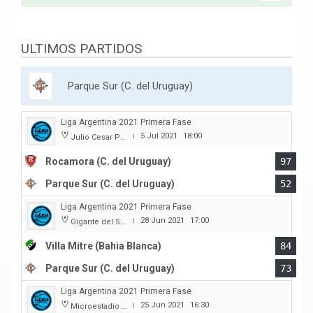
ULTIMOS PARTIDOS
Parque Sur (C. del Uruguay)
Liga Argentina 2021 Primera Fase
5 Jul 2021
18:00
Julio Cesar Paccagnella
|
Rocamora (C. del Uruguay)
97
Parque Sur (C. del Uruguay)
52
Liga Argentina 2021 Primera Fase
28 Jun 2021
17:00
Gigante del Sur
|
Villa Mitre (Bahia Blanca)
84
Parque Sur (C. del Uruguay)
73
Liga Argentina 2021 Primera Fase
25 Jun 2021
16:30
Microestadio Antonio Rotili
|