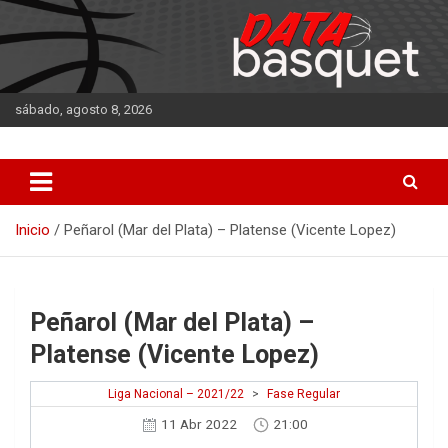
Saltar
al
contenido
sábado, agosto 8, 2026
DATA Basquet
DATA Basquet
Inicio
Peñarol (Mar del Plata) – Platense (Vicente Lopez)
Peñarol (Mar del Plata) –
Platense (Vicente Lopez)
Liga Nacional – 2021/22
>
Fase Regular
11 Abr 2022
21:00