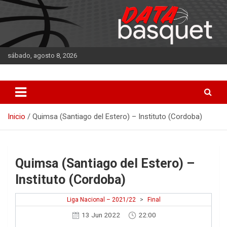
Saltar
al
contenido
sábado, agosto 8, 2026
DATA Basquet
DATA Basquet
Inicio
Quimsa (Santiago del Estero) – Instituto (Cordoba)
Quimsa (Santiago del Estero) –
Instituto (Cordoba)
Liga Nacional – 2021/22
>
Final
13 Jun 2022
22:00