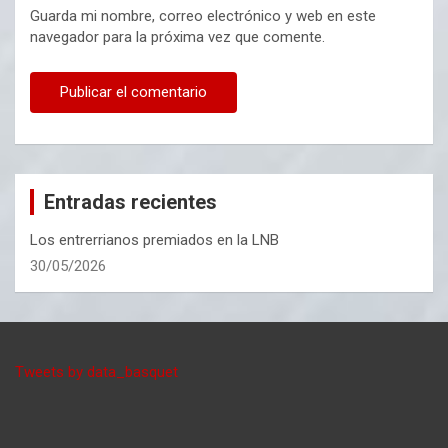
Guarda mi nombre, correo electrónico y web en este
navegador para la próxima vez que comente.
Entradas recientes
Los entrerrianos premiados en la LNB
30/05/2026
Tweets by data_basquet