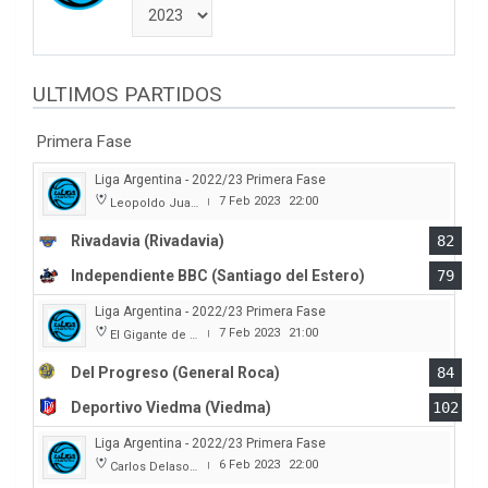
ULTIMOS PARTIDOS
Primera Fase
Liga Argentina - 2022/23 Primera Fase
7 Feb 2023
22:00
Leopoldo Juan Brozovix
|
Rivadavia (Rivadavia)
82
Independiente BBC (Santiago del Estero)
79
Liga Argentina - 2022/23 Primera Fase
7 Feb 2023
21:00
El Gigante de la calle Maipú
|
Del Progreso (General Roca)
84
Deportivo Viedma (Viedma)
102
Liga Argentina - 2022/23 Primera Fase
6 Feb 2023
22:00
Carlos Delasoie
|