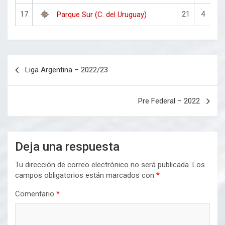
17
21
4
17
Parque Sur (C. del Uruguay)
Navegación
Liga Argentina – 2022/23
de
entradas
Pre Federal – 2022
Deja una respuesta
Tu dirección de correo electrónico no será publicada.
Los
campos obligatorios están marcados con
*
Comentario
*