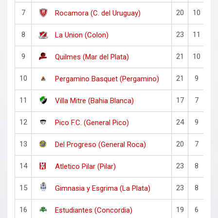
7
20
10
10
Rocamora (C. del Uruguay)
8
23
11
12
La Union (Colon)
9
21
10
11
Quilmes (Mar del Plata)
10
21
9
12
Pergamino Basquet (Pergamino)
11
17
7
10
Villa Mitre (Bahia Blanca)
12
24
9
15
Pico F.C. (General Pico)
13
20
7
13
Del Progreso (General Roca)
14
23
8
15
Atletico Pilar (Pilar)
15
23
8
15
Gimnasia y Esgrima (La Plata)
16
19
6
13
Estudiantes (Concordia)