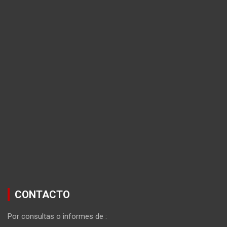
CONTACTO
Por consultas o informes de :