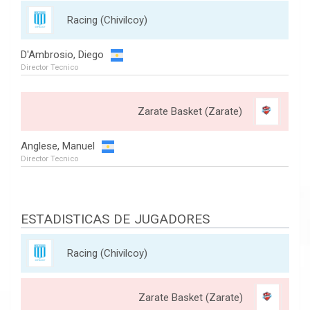
Racing (Chivilcoy)
D'Ambrosio, Diego
Director Tecnico
Zarate Basket (Zarate)
Anglese, Manuel
Director Tecnico
ESTADISTICAS DE JUGADORES
Racing (Chivilcoy)
Zarate Basket (Zarate)