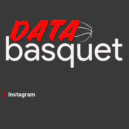
Instagram