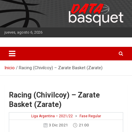
Saltar
al
contenido
jueves, agosto 6, 2026
DATA Basquet
DATA Basquet
Inicio
Racing (Chivilcoy) – Zarate Basket (Zarate)
Racing (Chivilcoy) – Zarate
Basket (Zarate)
Liga Argentina – 2021/22
>
Fase Regular
3 Dic 2021
21:00