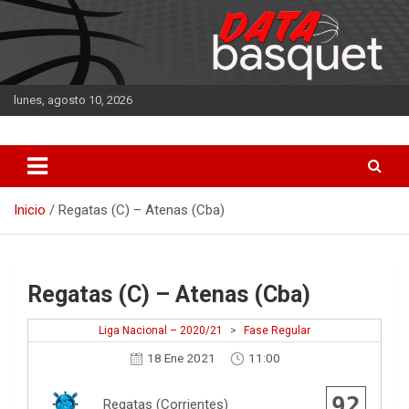
Saltar
al
contenido
lunes, agosto 10, 2026
DATA Basquet
DATA Basquet
Inicio
Regatas (C) – Atenas (Cba)
Regatas (C) – Atenas (Cba)
Liga Nacional – 2020/21
>
Fase Regular
18 Ene 2021
11:00
92
Regatas (Corrientes)