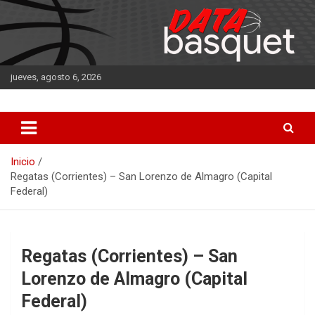
Saltar
al
contenido
jueves, agosto 6, 2026
DATA Basquet
DATA Basquet
Inicio
Regatas (Corrientes) – San Lorenzo de Almagro (Capital
Federal)
Regatas (Corrientes) – San
Lorenzo de Almagro (Capital
Federal)