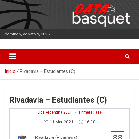
Saltar
al
contenido
domingo, agosto 9, 2026
DATA Basquet
DATA Basquet
Inicio
Rivadavia – Estudiantes (C)
Rivadavia – Estudiantes (C)
Liga Argentina 2021
>
Primera Fase
11 Mar 2021
16:30
88
Rivadavia (Rivadavia)