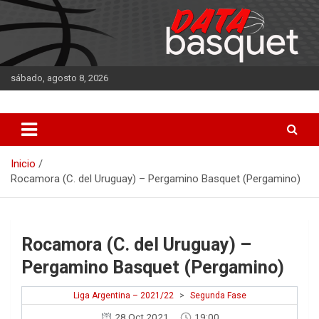
Saltar
al
contenido
sábado, agosto 8, 2026
DATA Basquet
DATA Basquet
Inicio
Rocamora (C. del Uruguay) – Pergamino Basquet (Pergamino)
Rocamora (C. del Uruguay) –
Pergamino Basquet (Pergamino)
Liga Argentina – 2021/22
>
Segunda Fase
28 Oct 2021
19:00