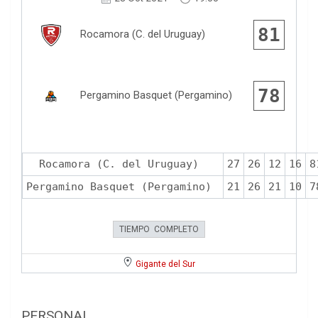
81
Rocamora (C. del Uruguay)
78
Pergamino Basquet (Pergamino)
Rocamora (C. del Uruguay)
27
26
12
16
8
Pergamino Basquet (Pergamino)
21
26
21
10
7
TIEMPO COMPLETO
Gigante del Sur
PERSONAL