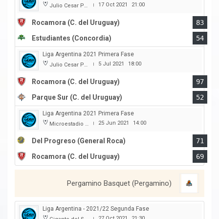
17 Oct 2021
21:00
Julio Cesar Paccagnella
|
Rocamora (C. del Uruguay)
83
Estudiantes (Concordia)
54
Liga Argentina 2021 Primera Fase
5 Jul 2021
18:00
Julio Cesar Paccagnella
|
Rocamora (C. del Uruguay)
97
Parque Sur (C. del Uruguay)
52
Liga Argentina 2021 Primera Fase
25 Jun 2021
14:00
Microestadio Antonio Rotili
|
Del Progreso (General Roca)
71
Rocamora (C. del Uruguay)
69
Pergamino Basquet (Pergamino)
Liga Argentina - 2021/22 Segunda Fase
27 Oct 2021
21:30
|