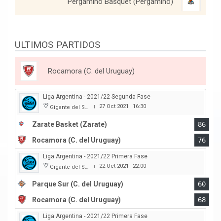
Pergamino Basquet (Pergamino)
ULTIMOS PARTIDOS
Rocamora (C. del Uruguay)
Liga Argentina - 2021/22 Segunda Fase
27 Oct 2021
16:30
Gigante del Sur
|
Zarate Basket (Zarate)
86
Rocamora (C. del Uruguay)
76
Liga Argentina - 2021/22 Primera Fase
22 Oct 2021
22:00
Gigante del Sur
|
Parque Sur (C. del Uruguay)
60
Rocamora (C. del Uruguay)
68
Liga Argentina - 2021/22 Primera Fase