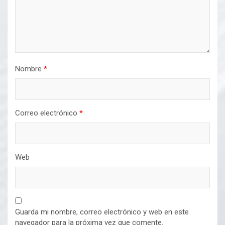
Nombre
*
Correo electrónico
*
Web
Guarda mi nombre, correo electrónico y web en este
navegador para la próxima vez que comente.