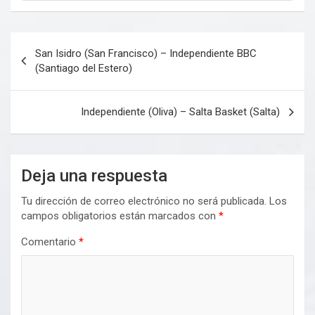
Navegación
San Isidro (San Francisco) – Independiente BBC
de
(Santiago del Estero)
entradas
Independiente (Oliva) – Salta Basket (Salta)
Deja una respuesta
Tu dirección de correo electrónico no será publicada.
Los
campos obligatorios están marcados con
*
Comentario
*