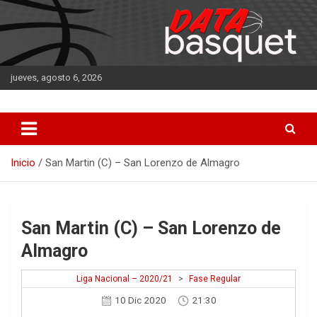
Saltar
al
contenido
jueves, agosto 6, 2026
DATA Basquet
DATA Basquet
Inicio
San Martin (C) – San Lorenzo de Almagro
San Martin (C) – San Lorenzo de
Almagro
Liga Nacional – 2020/21
>
Fase Regular
10 Dic 2020
21:30