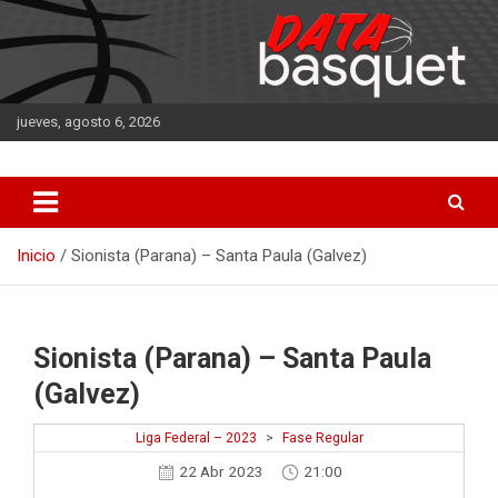
Saltar
al
contenido
jueves, agosto 6, 2026
DATA Basquet
DATA Basquet
Inicio
Sionista (Parana) – Santa Paula (Galvez)
Sionista (Parana) – Santa Paula
(Galvez)
Liga Federal – 2023
>
Fase Regular
22 Abr 2023
21:00