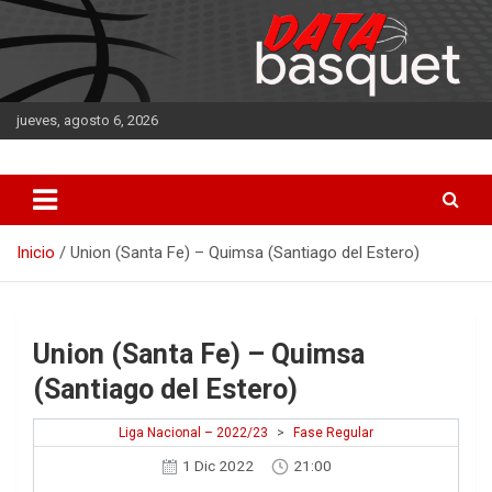
Saltar
al
contenido
jueves, agosto 6, 2026
DATA Basquet
DATA Basquet
Inicio
Union (Santa Fe) – Quimsa (Santiago del Estero)
Union (Santa Fe) – Quimsa
(Santiago del Estero)
Liga Nacional – 2022/23
>
Fase Regular
1 Dic 2022
21:00