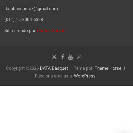
databasquetok@gmail.com
(011) 15-3004-6328
Sitio creado por
Gastón Schafer
Copyright ©2026
DATA Basquet
Tema por:
Theme Horse
Funciona gracias a:
WordPress