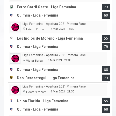
Ferro Carril Oeste - Liga Femenina
73
Quimsa - Liga Femenina
69
Liga Femenina - Apertura 2021 Primera Fase
7 Mar 2021
16:30
Héctor Etchart
|
Los Indios de Moreno - Liga Femenina
55
Quimsa - Liga Femenina
79
Liga Femenina - Apertura 2021 Primera Fase
6 Mar 2021
21:30
Victor Barba
|
Quimsa - Liga Femenina
68
Dep. Berazategui - Liga Femenina
73
Liga Femenina - Apertura 2021 Primera Fase
4 Mar 2021
21:30
Héctor Etchart
|
Union Florida - Liga Femenina
55
Quimsa - Liga Femenina
68