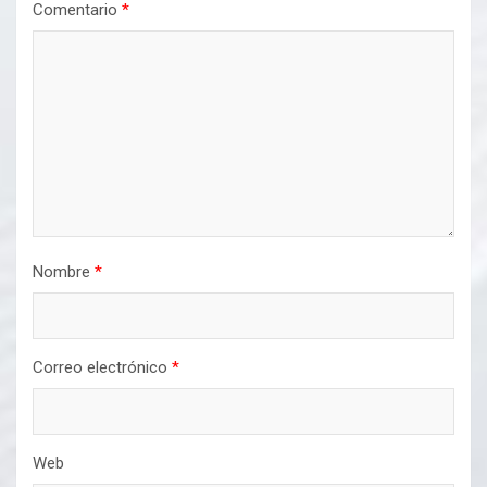
Comentario
*
Nombre
*
Correo electrónico
*
Web