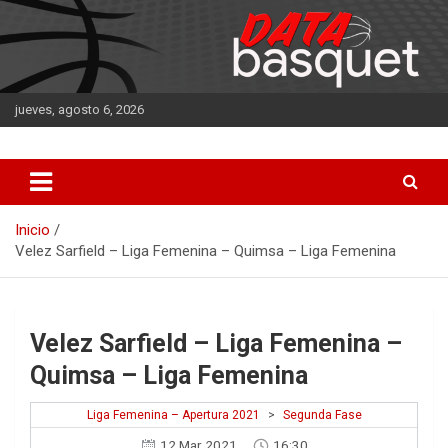
Saltar
al
contenido
jueves, agosto 6, 2026
DATA Basquet
DATA Basquet
Inicio
Velez Sarfield – Liga Femenina – Quimsa – Liga Femenina
Velez Sarfield – Liga Femenina –
Quimsa – Liga Femenina
Liga Femenina – Apertura 2021
>
Segunda Fase
12 Mar 2021
16:30