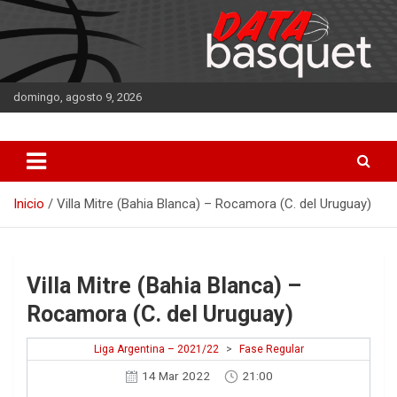
Saltar
al
contenido
domingo, agosto 9, 2026
DATA Basquet
DATA Basquet
Inicio
Villa Mitre (Bahia Blanca) – Rocamora (C. del Uruguay)
Villa Mitre (Bahia Blanca) –
Rocamora (C. del Uruguay)
Liga Argentina – 2021/22
>
Fase Regular
14 Mar 2022
21:00