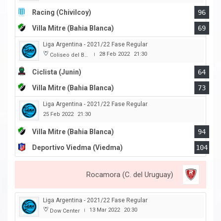
Racing (Chivilcoy)
96
Villa Mitre (Bahia Blanca)
69
Liga Argentina - 2021/22 Fase Regular
28 Feb 2022
21:30
Coliseo del Boulevard
|
Ciclista (Junin)
64
Villa Mitre (Bahia Blanca)
73
Liga Argentina - 2021/22 Fase Regular
25 Feb 2022
21:30
Villa Mitre (Bahia Blanca)
94
Deportivo Viedma (Viedma)
104
Rocamora (C. del Uruguay)
Liga Argentina - 2021/22 Fase Regular
13 Mar 2022
20:30
Dow Center
|