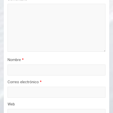
Nombre
*
Correo electrónico
*
Web