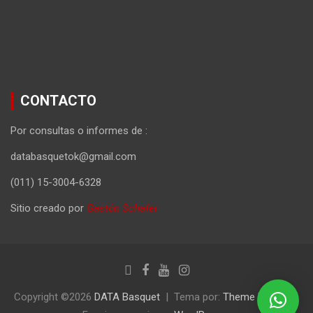
CONTACTO
Por consultas o informes de :
databasquetok@gmail.com
(011) 15-3004-6328
Sitio creado por
Gastón Schafer
Copyright ©2026
DATA Basquet
Tema por:
Theme Horse